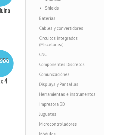
Shields
duino
Baterías
Cables y convertidores
Circuitos integrados
(Miscelánea)
CNC
000
900
Componentes Discretos
El
El
precio
precio
Comunicaciónes
original
 x 4
actual
era:
Displays y Pantallas
es:
$ 6.000.
$ 5.900.
Herramientas e instrumentos
Impresora 3D
Juguetes
Microcontroladores
Módulos