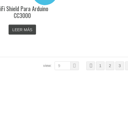
iFi Shield Para Arduino
CC3000
LEER MÁS
view:
9
1
2
3