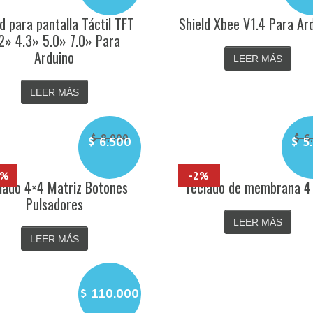
ld para pantalla Táctil TFT
Shield Xbee V1.4 Para Ar
2» 4.3» 5.0» 7.0» Para
Arduino
LEER MÁS
LEER MÁS
$
8.000
$
6.
$
6.500
$
5.
El
El
precio
precio
9%
-2%
original
lado 4×4 Matriz Botones
Teclado de membrana 4
actual
era:
es:
Pulsadores
$ 8.000.
$ 6.500.
LEER MÁS
LEER MÁS
$
110.000