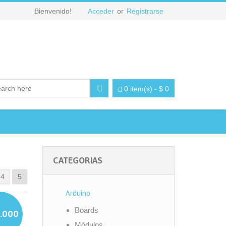
Bienvenido!
Acceder
or
Registrarse
0 item(s)
-
$
0
CATEGORIAS
4
5
Arduino
Boards
.000
Módulos