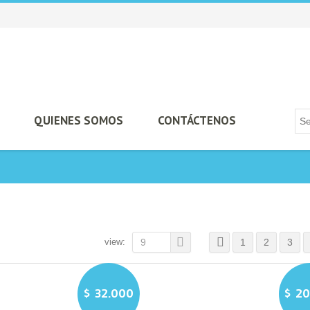
QUIENES SOMOS
CONTÁCTENOS
view:
9
1
2
3
$
32.000
$
20