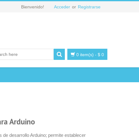
Bienvenido!
Acceder
or
Registrarse
0 item(s)
-
$
0
ara Arduino
as de desarrollo Arduino; permite establecer