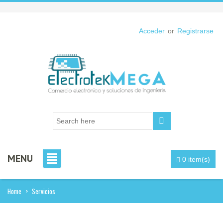
Acceder
or
Registrarse
MENU
0 item(s)
Home
>
Servicios