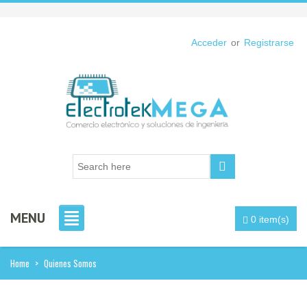
Acceder
or
Registrarse
MENU
0 item(s)
Home
>
Quienes Somos