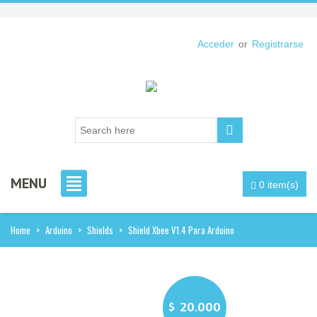
Acceder
or
Registrarse
MENU
0 item(s)
Home
>
Arduino
>
Shields
>
Shield Xbee V1.4 Para Arduino
$
20.000