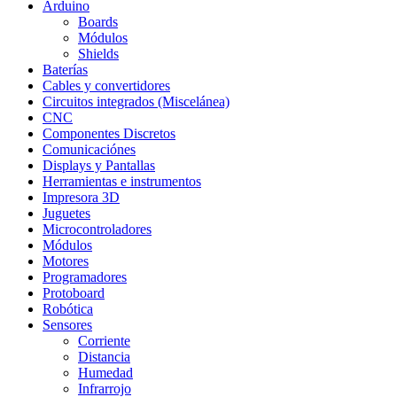
Arduino
Boards
Módulos
Shields
Baterías
Cables y convertidores
Circuitos integrados (Miscelánea)
CNC
Componentes Discretos
Comunicaciónes
Displays y Pantallas
Herramientas e instrumentos
Impresora 3D
Juguetes
Microcontroladores
Módulos
Motores
Programadores
Protoboard
Robótica
Sensores
Corriente
Distancia
Humedad
Infrarrojo