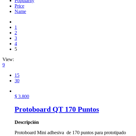
Popularity
Price
Name
1
2
3
4
5
View:
9
15
30
$
3.800
Protoboard QT 170 Puntos
Descripción
Protoboard Mini adhesiva de 170 puntos para prototipado