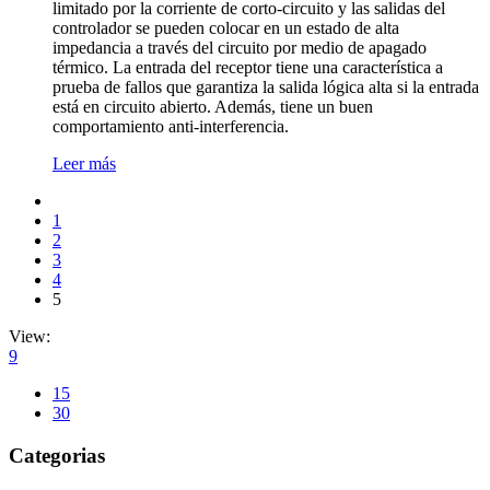
limitado por la corriente de corto-circuito y las salidas del
controlador se pueden colocar en un estado de alta
impedancia a través del circuito por medio de apagado
térmico. La entrada del receptor tiene una caracterí­stica a
prueba de fallos que garantiza la salida lógica alta si la entrada
está en circuito abierto. Además, tiene un buen
comportamiento anti-interferencia.
Leer más
1
2
3
4
5
View:
9
15
30
Categorias