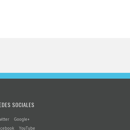
EDES SOCIALES
itter
Google+
acebook
YouTube