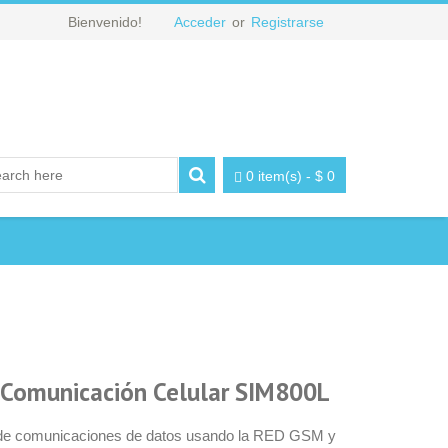
Bienvenido!
Acceder
or
Registrarse
0 item(s)
-
$
0
omunicación Celular SIM800L
s de comunicaciones de datos usando la RED GSM y