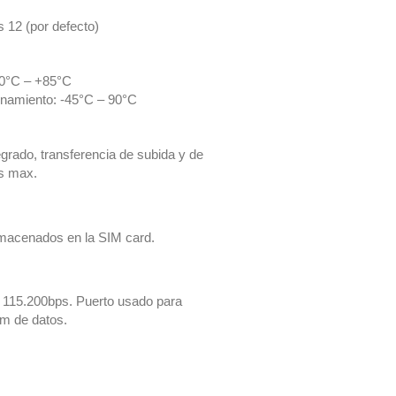
 12 (por defecto)
40°C – +85°C
namiento: -45°C – 90°C
grado, transferencia de subida y de
s max.
macenados en la SIM card.
 115.200bps. Puerto usado para
m de datos.