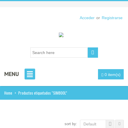
Acceder
or
Registrarse
MENU
0 item(s)
Home
>
Productos etiquetados “SIM800L”
sort by:
Default