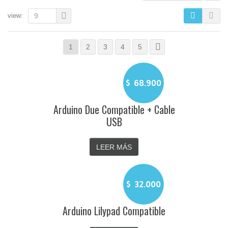
view:
9
1
2
3
4
5
$
68.900
Arduino Due Compatible + Cable
USB
LEER MÁS
$
32.000
Arduino Lilypad Compatible