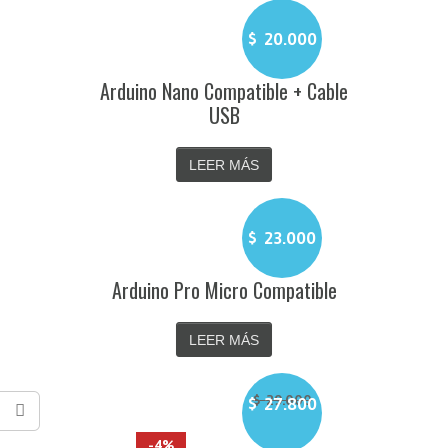
$
20.000
Arduino Nano Compatible + Cable
USB
LEER MÁS
$
23.000
Arduino Pro Micro Compatible
LEER MÁS
$
29.000
$
27.800
El
El
precio
precio
-4%