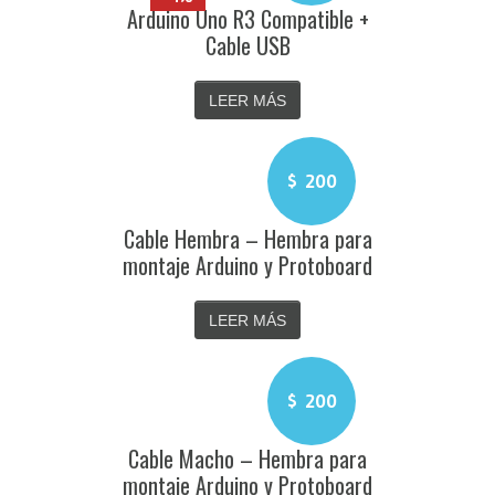
original
Arduino Uno R3 Compatible +
actual
era:
es:
Cable USB
$ 29.000.
$ 27.800.
LEER MÁS
$
200
Cable Hembra – Hembra para
montaje Arduino y Protoboard
LEER MÁS
$
200
Cable Macho – Hembra para
montaje Arduino y Protoboard