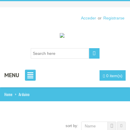
Acceder
or
Registrarse
MENU
0 item(s)
Home
>
Arduino
sort by:
Name