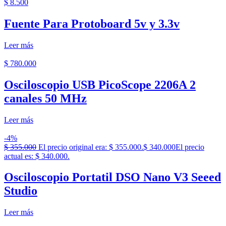
$
8.500
Fuente Para Protoboard 5v y 3.3v
Leer más
$
780.000
Osciloscopio USB PicoScope 2206A 2
canales 50 MHz
Leer más
-4%
$
355.000
El precio original era: $ 355.000.
$
340.000
El precio
actual es: $ 340.000.
Osciloscopio Portatil DSO Nano V3 Seeed
Studio
Leer más