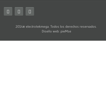
2014© electrotekmega. Todos los derechos reservados.
Diseño web
:
pieMse