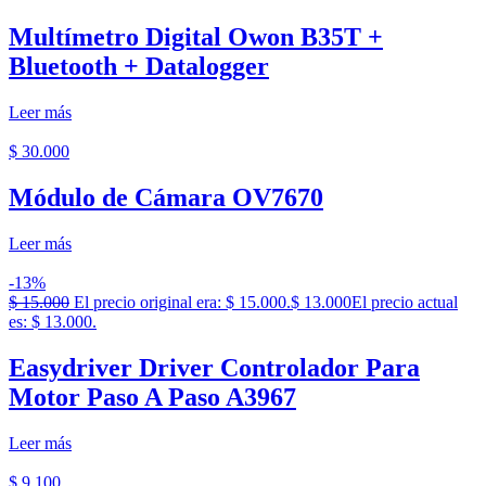
Multímetro Digital Owon B35T +
Bluetooth + Datalogger
Leer más
$
30.000
Módulo de Cámara OV7670
Leer más
-13%
$
15.000
El precio original era: $ 15.000.
$
13.000
El precio actual
es: $ 13.000.
Easydriver Driver Controlador Para
Motor Paso A Paso A3967
Leer más
$
9.100