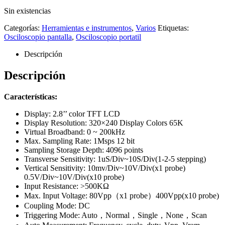
Sin existencias
Categorías:
Herramientas e instrumentos
,
Varios
Etiquetas:
Osciloscopio pantalla
,
Osciloscopio portatil
Descripción
Descripción
Características:
Display: 2.8’’ color TFT LCD
Display Resolution: 320×240 Display Colors 65K
Virtual Broadband: 0 ~ 200kHz
Max. Sampling Rate: 1Msps 12 bit
Sampling Storage Depth: 4096 points
Transverse Sensitivity: 1uS/Div~10S/Div(1-2-5 stepping)
Vertical Sensitivity: 10mv/Div~10V/Div(x1 probe)
0.5V/Div~10V/Div(x10 probe)
Input Resistance: >500KΩ
Max. Input Voltage: 80Vpp（x1 probe）400Vpp(x10 probe)
Coupling Mode: DC
Triggering Mode: Auto，Normal，Single，None，Scan