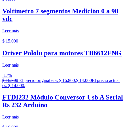
Voltimetro 7 segmentos Medición 0 a 90
vdc
Leer más
$
15.000
Driver Pololu para motores TB6612FNG
Leer más
-17%
$
16.800
El precio original era: $ 16.800.
$
14.000
El precio actual
es: $ 14.000.
FTDI232 Módulo Conversor Usb A Serial
Rs 232 Arduino
Leer más