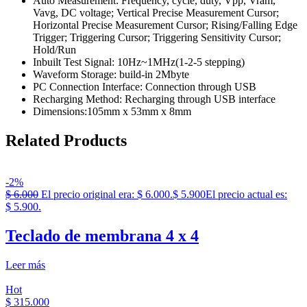
Auto Measurement: Frequency, cycle, duty, Vpp, Vram,
Vavg, DC voltage; Vertical Precise Measurement Cursor;
Horizontal Precise Measurement Cursor; Rising/Falling Edge
Trigger; Triggering Cursor; Triggering Sensitivity Cursor;
Hold/Run
Inbuilt Test Signal: 10Hz~1MHz(1-2-5 stepping)
Waveform Storage: build-in 2Mbyte
PC Connection Interface: Connection through USB
Recharging Method: Recharging through USB interface
Dimensions:105mm x 53mm x 8mm
Related Products
-2%
$
6.000
El precio original era: $ 6.000.
$
5.900
El precio actual es:
$ 5.900.
Teclado de membrana 4 x 4
Leer más
Hot
$
315.000