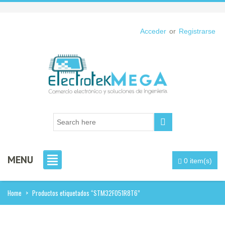
Acceder
or
Registrarse
MENU
0 item(s)
Home
>
Productos etiquetados “STM32F051R8T6”