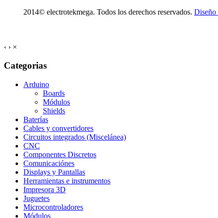
2014© electrotekmega. Todos los derechos reservados.
Diseño
‹
›
×
Categorias
Arduino
Boards
Módulos
Shields
Baterías
Cables y convertidores
Circuitos integrados (Miscelánea)
CNC
Componentes Discretos
Comunicaciónes
Displays y Pantallas
Herramientas e instrumentos
Impresora 3D
Juguetes
Microcontroladores
Módulos