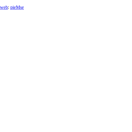
 web
:
pieMse