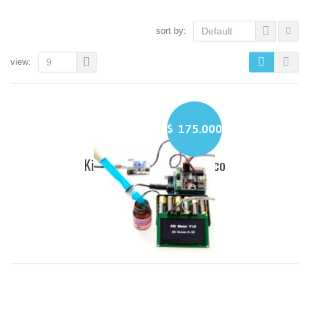
sort by:
Default
view:
9
$
175.000
Kit Sensor de PH Analógico
LEER MÁS