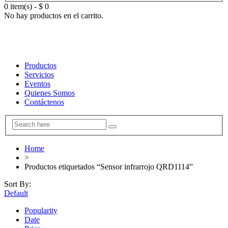
0 item(s)
-
$
0
No hay productos en el carrito.
Productos
Servicios
Eventos
Quienes Somos
Contáctenos
Home
>
Productos etiquetados “Sensor infrarrojo QRD1114”
Sort By:
Default
Popularity
Date