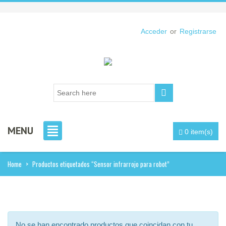
Acceder
or
Registrarse
MENU
0 item(s)
Home
>
Productos etiquetados “Sensor infrarrojo para robot”
No se han encontrado productos que coincidan con tu