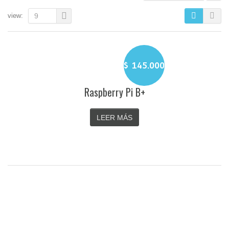
view:
9
$
145.000
Raspberry Pi B+
LEER MÁS