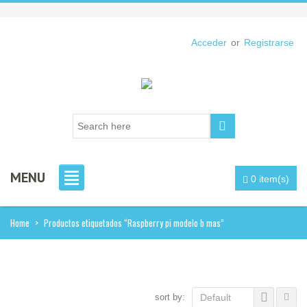
Acceder
or
Registrarse
MENU
0 item(s)
Home
>
Productos etiquetados “Raspberry pi modelo b mas”
sort by:
Default