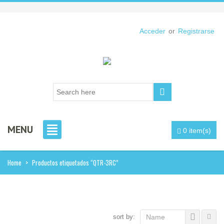
Acceder
or
Registrarse
MENU
0 item(s)
Home
>
Productos etiquetados “QTR-3RC”
sort by:
Name