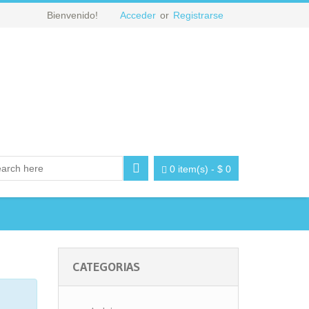
Bienvenido!
Acceder
or
Registrarse
0 item(s)
-
$
0
CATEGORIAS