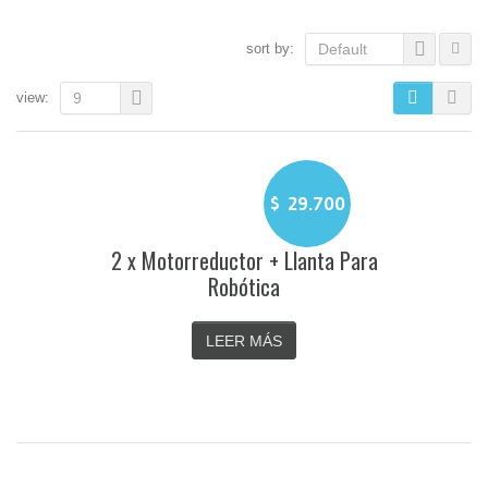
sort by:
Default
view:
9
$
29.700
2 x Motorreductor + Llanta Para
Robótica
LEER MÁS