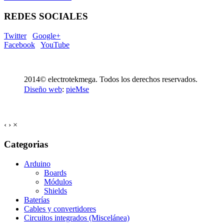
REDES SOCIALES
Twitter
Google+
Facebook
YouTube
2014© electrotekmega. Todos los derechos reservados.
Diseño web
:
pieMse
‹
›
×
Categorias
Arduino
Boards
Módulos
Shields
Baterías
Cables y convertidores
Circuitos integrados (Miscelánea)