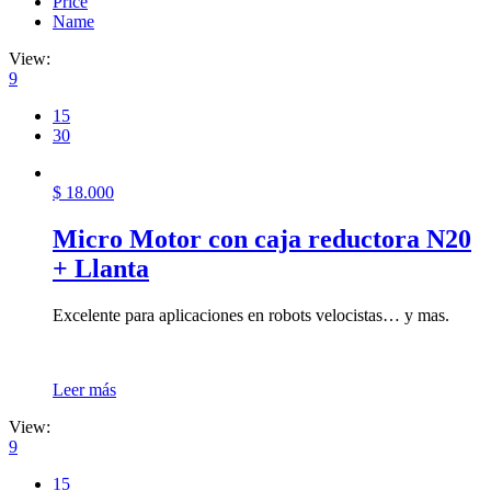
Price
Name
View:
9
15
30
$
18.000
Micro Motor con caja reductora N20
+ Llanta
Excelente para aplicaciones en robots velocistas… y mas.
Leer más
View:
9
15