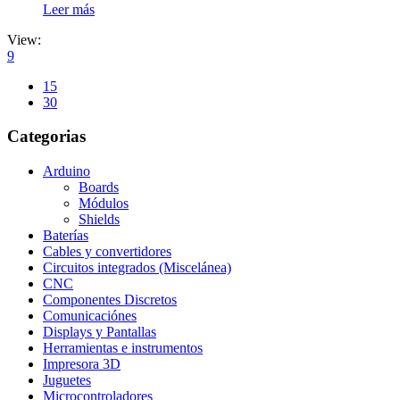
Leer más
View:
9
15
30
Categorias
Arduino
Boards
Módulos
Shields
Baterías
Cables y convertidores
Circuitos integrados (Miscelánea)
CNC
Componentes Discretos
Comunicaciónes
Displays y Pantallas
Herramientas e instrumentos
Impresora 3D
Juguetes
Microcontroladores