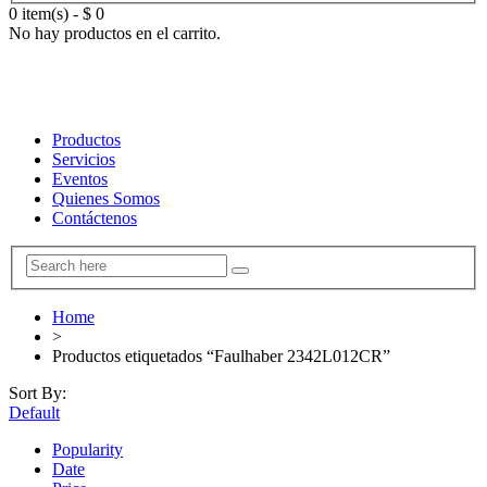
0 item(s)
-
$
0
No hay productos en el carrito.
Productos
Servicios
Eventos
Quienes Somos
Contáctenos
Home
>
Productos etiquetados “Faulhaber 2342L012CR”
Sort By:
Default
Popularity
Date