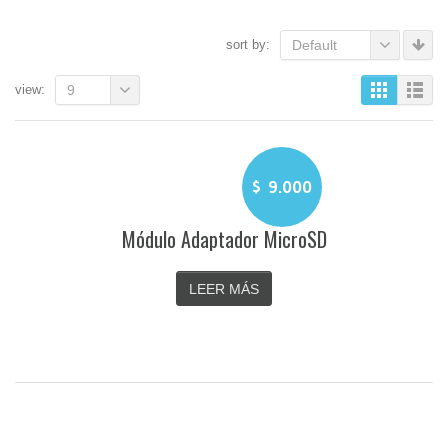
sort by:
Default
view:
9
$
9.000
Módulo Adaptador MicroSD
LEER MÁS