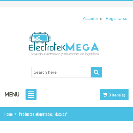
Acceder
or
Registrarse
MENU
0 item(s)
Home
>
Productos etiquetados “datalog”