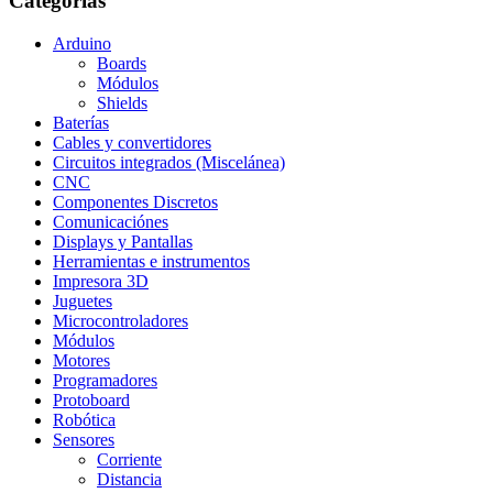
Categorias
Arduino
Boards
Módulos
Shields
Baterías
Cables y convertidores
Circuitos integrados (Miscelánea)
CNC
Componentes Discretos
Comunicaciónes
Displays y Pantallas
Herramientas e instrumentos
Impresora 3D
Juguetes
Microcontroladores
Módulos
Motores
Programadores
Protoboard
Robótica
Sensores
Corriente
Distancia