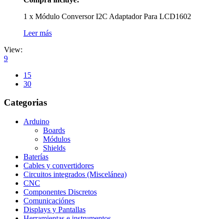
1 x Módulo Conversor I2C Adaptador Para LCD1602
Leer más
View:
9
15
30
Categorias
Arduino
Boards
Módulos
Shields
Baterías
Cables y convertidores
Circuitos integrados (Miscelánea)
CNC
Componentes Discretos
Comunicaciónes
Displays y Pantallas
Herramientas e instrumentos