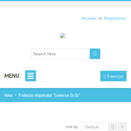
Acceder
or
Registrarse
MENU
0 item(s)
Home
>
Productos etiquetados “Conversor Dc Dc”
sort by:
Default