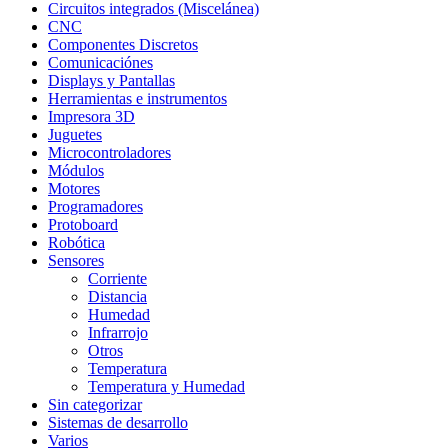
Circuitos integrados (Miscelánea)
CNC
Componentes Discretos
Comunicaciónes
Displays y Pantallas
Herramientas e instrumentos
Impresora 3D
Juguetes
Microcontroladores
Módulos
Motores
Programadores
Protoboard
Robótica
Sensores
Corriente
Distancia
Humedad
Infrarrojo
Otros
Temperatura
Temperatura y Humedad
Sin categorizar
Sistemas de desarrollo
Varios