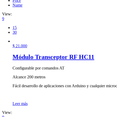
Price
Name
View:
9
15
30
$
21.000
Módulo Transceptor RF HC11
Configurable por comandos AT
Alcance 200 metros
Fácil desarrollo de aplicaciones con Arduino y cualquier micro
Leer más
View: