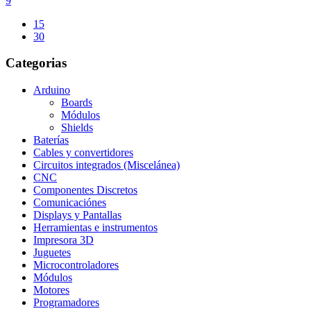
9
15
30
Categorias
Arduino
Boards
Módulos
Shields
Baterías
Cables y convertidores
Circuitos integrados (Miscelánea)
CNC
Componentes Discretos
Comunicaciónes
Displays y Pantallas
Herramientas e instrumentos
Impresora 3D
Juguetes
Microcontroladores
Módulos
Motores
Programadores