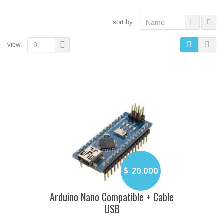
sort by:
Name
view:
9
$
20.000
Arduino Nano Compatible + Cable
USB