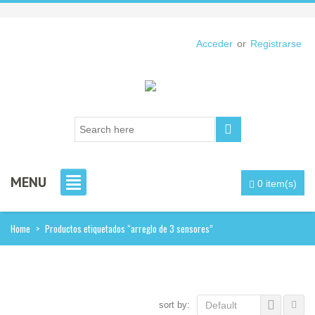
Acceder
or
Registrarse
MENU
0 item(s)
Home
>
Productos etiquetados “arreglo de 3 sensores”
sort by:
Default