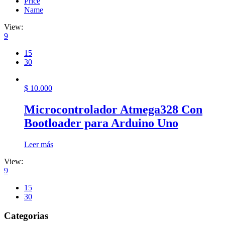
Price
Name
View:
9
15
30
$
10.000
Microcontrolador Atmega328 Con
Bootloader para Arduino Uno
Leer más
View:
9
15
30
Categorias