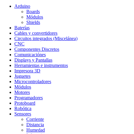
Arduino
Boards
Módulos
Shields
Baterías
Cables y convertidores
Circuitos integrados (Miscelánea)
CNC
Componentes Discretos
Comunicaciónes
Displays y Pantallas
Herramientas e instrumentos
Impresora 3D
Juguetes
Microcontroladores
Módulos
Motores
Programadores
Protoboard
Robótica
Sensores
Corriente
Distancia
Humedad