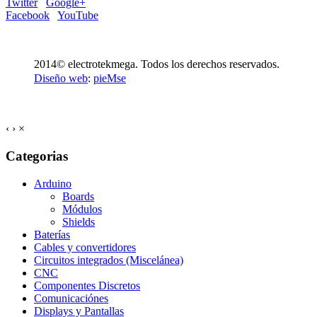
Twitter
Google+
Facebook
YouTube
2014© electrotekmega. Todos los derechos reservados.
Diseño web
:
pieMse
‹
›
×
Categorias
Arduino
Boards
Módulos
Shields
Baterías
Cables y convertidores
Circuitos integrados (Miscelánea)
CNC
Componentes Discretos
Comunicaciónes
Displays y Pantallas