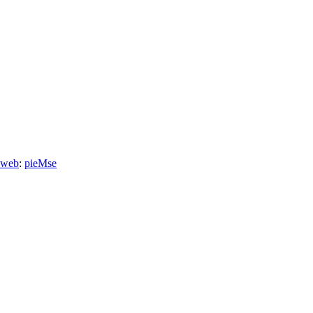
 web
:
pieMse