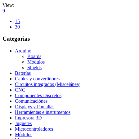
View:
9
15
30
Categorias
Arduino
Boards
Módulos
Shields
Baterías
Cables y convertidores
Circuitos integrados (Miscelánea)
CNC
Componentes Discretos
Comunicaciónes
Displays y Pantallas
Herramientas e instrumentos
Impresora 3D
Juguetes
Microcontroladores
Módulos