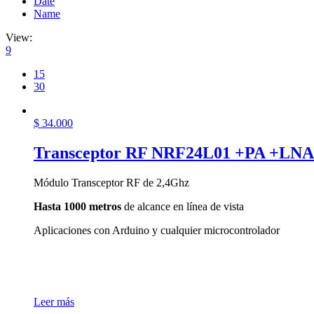
Date
Name
View:
9
15
30
$
34.000
Transceptor RF NRF24L01 +PA +LNA
Módulo Transceptor RF de 2,4Ghz
Hasta 10
00 metros
de alcance en línea de vista
Aplicaciones con Arduino y cualquier microcontrolador
Leer más