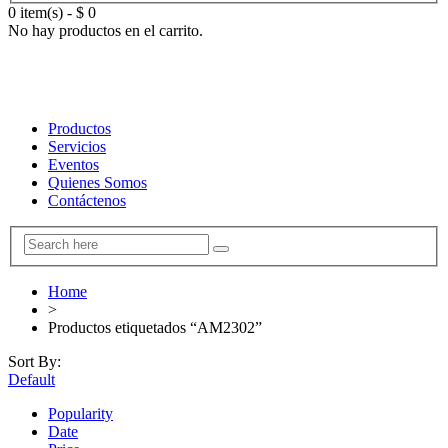
0 item(s)
-
$
0
No hay productos en el carrito.
Productos
Servicios
Eventos
Quienes Somos
Contáctenos
Home
>
Productos etiquetados “AM2302”
Sort By:
Default
Popularity
Date