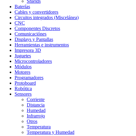
Shields
Baterías
Cables y convertidores
Circuitos integrados (Miscelánea)
CNC
Componentes Discretos
Comunicaciónes
Displays y Pantallas
Herramientas e instrumentos
Impresora 3D
Juguetes
Microcontroladores
Módulos
Motores
Programadores
Protoboard
Robótica
Sensores
Corriente
Distancia
Humedad
Infrarrojo
Otros
Temperatura
Temperatura y Humedad