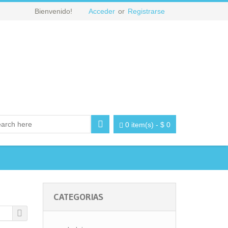
Bienvenido!
Acceder
or
Registrarse
0 item(s)
-
$
0
CATEGORIAS