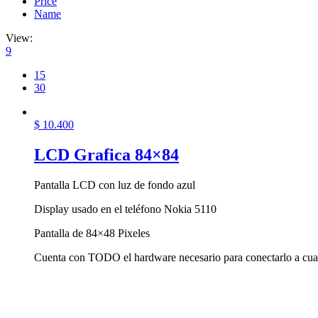
Price
Name
View:
9
15
30
$
10.400
LCD Grafica 84×84
Pantalla LCD con luz de fondo azul
Display usado en el teléfono Nokia 5110
Pantalla de 84×48 Pixeles
Cuenta con TODO el hardware necesario para conectarlo a cual