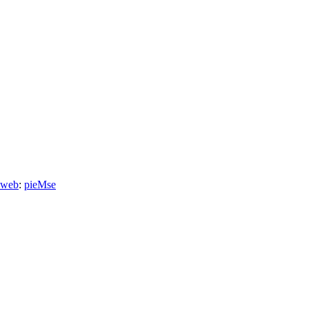
 web
:
pieMse