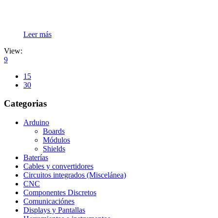
Leer más
View:
9
15
30
Categorias
Arduino
Boards
Módulos
Shields
Baterías
Cables y convertidores
Circuitos integrados (Miscelánea)
CNC
Componentes Discretos
Comunicaciónes
Displays y Pantallas