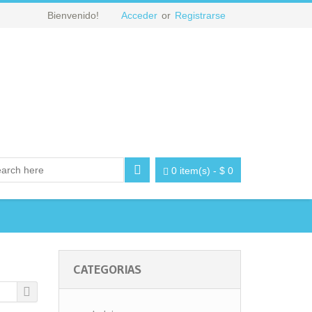
Bienvenido!
Acceder
or
Registrarse
0 item(s)
-
$
0
CATEGORIAS