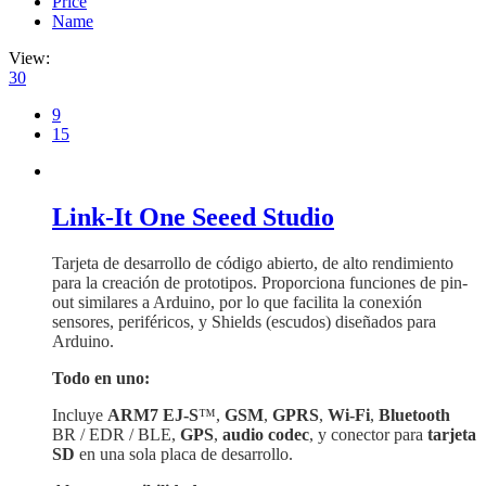
Price
Name
View:
30
9
15
Link-It One Seeed Studio
Tarjeta de desarrollo de código abierto, de alto rendimiento
para la creación de prototipos. Proporciona funciones de pin-
out similares a Arduino, por lo que facilita la conexión
sensores, periféricos, y Shields (escudos) diseñados para
Arduino.
Todo en uno:
Incluye
ARM7 EJ-S
™,
GSM
,
GPRS
,
Wi-Fi
,
Bluetooth
BR / EDR / BLE,
GPS
,
audio codec
, y conector para
tarjeta
SD
en una sola placa de desarrollo.