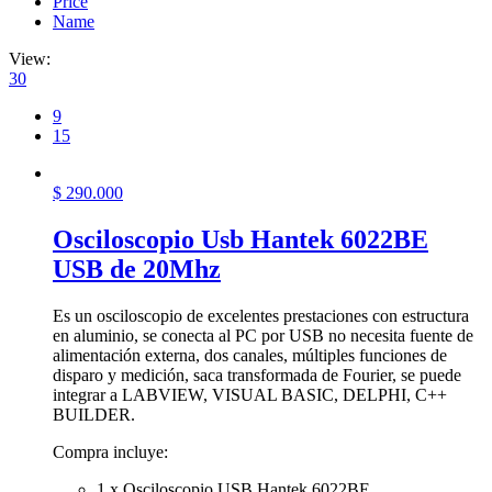
Price
Name
View:
30
9
15
$
290.000
Osciloscopio Usb Hantek 6022BE
USB de 20Mhz
Es un osciloscopio de excelentes prestaciones con estructura
en aluminio, se conecta al PC por USB no necesita fuente de
alimentación externa, dos canales, múltiples funciones de
disparo y medición, saca transformada de Fourier, se puede
integrar a LABVIEW, VISUAL BASIC, DELPHI, C++
BUILDER.
Compra incluye:
1 x Osciloscopio USB Hantek 6022BE