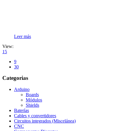
Leer más
View:
15
9
30
Categorias
Arduino
Boards
Módulos
Shields
Baterías
Cables y convertidores
Circuitos integrados (Miscelánea)
CNC