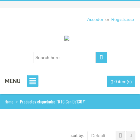
Acceder
or
Registrarse
MENU
0 item(s)
Home
>
Productos etiquetados “RTC Con Ds1307”
sort by:
Default