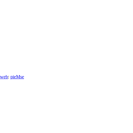
 web
:
pieMse