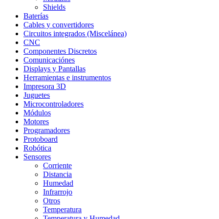
Shields
Baterías
Cables y convertidores
Circuitos integrados (Miscelánea)
CNC
Componentes Discretos
Comunicaciónes
Displays y Pantallas
Herramientas e instrumentos
Impresora 3D
Juguetes
Microcontroladores
Módulos
Motores
Programadores
Protoboard
Robótica
Sensores
Corriente
Distancia
Humedad
Infrarrojo
Otros
Temperatura
Temperatura y Humedad