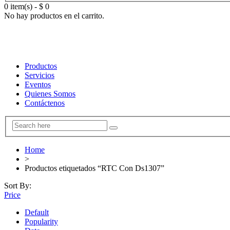
0 item(s)
-
$
0
No hay productos en el carrito.
Productos
Servicios
Eventos
Quienes Somos
Contáctenos
Home
>
Productos etiquetados “RTC Con Ds1307”
Sort By:
Price
Default
Popularity