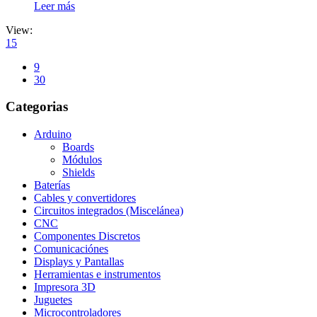
Leer más
View:
15
9
30
Categorias
Arduino
Boards
Módulos
Shields
Baterías
Cables y convertidores
Circuitos integrados (Miscelánea)
CNC
Componentes Discretos
Comunicaciónes
Displays y Pantallas
Herramientas e instrumentos
Impresora 3D
Juguetes
Microcontroladores