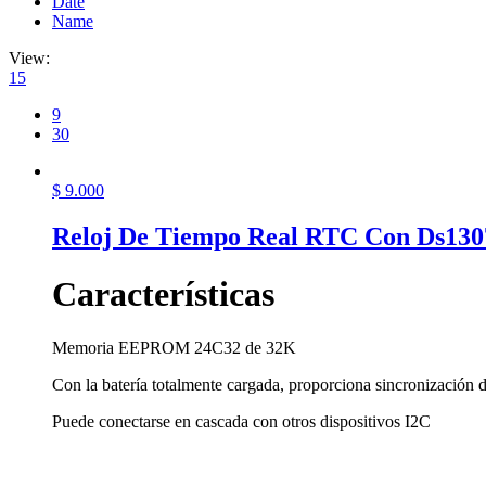
Date
Name
View:
15
9
30
$
9.000
Reloj De Tiempo Real RTC Con Ds130
Características
Memoria EEPROM 24C32 de 32K
Con la batería totalmente cargada, proporciona sincronización
Puede conectarse en cascada con otros dispositivos I2C