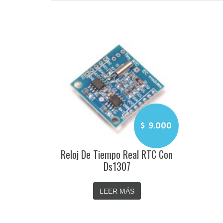
$
9.000
Reloj De Tiempo Real RTC Con
Ds1307
LEER MÁS