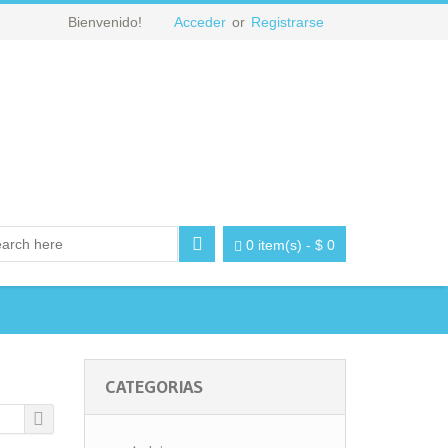
Bienvenido!
Acceder
or
Registrarse
0 item(s)
-
$
0
CATEGORIAS