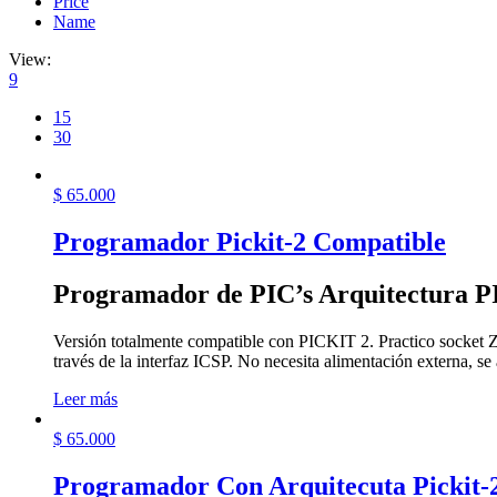
Price
Name
View:
9
15
30
$
65.000
Programador Pickit-2 Compatible
Programador de PIC’s Arquitectura 
Versión totalmente compatible con PICKIT 2. Practico socket Z
través de la interfaz ICSP. No necesita alimentación externa, s
Leer más
$
65.000
Programador Con Arquitecuta Pickit-