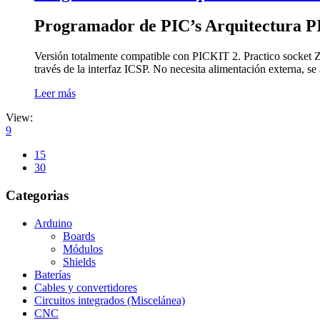
Programador de PIC’s Arquitectura 
Versión totalmente compatible con PICKIT 2. Practico socket Z
través de la interfaz ICSP. No necesita alimentación externa, s
Leer más
View:
9
15
30
Categorias
Arduino
Boards
Módulos
Shields
Baterías
Cables y convertidores
Circuitos integrados (Miscelánea)
CNC