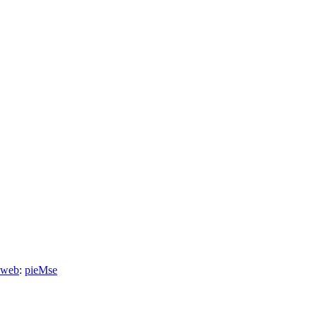
 web
:
pieMse