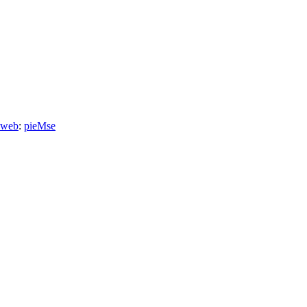
 web
:
pieMse