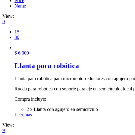
Price
Name
View:
9
15
30
$
6.000
Llanta para robótica
Llanta para robótica para micromotorreductores con agujero par
Rueda para robótica con soporte para eje en semicírculo, ideal 
Compra incluye:
2 x Llanta con agujero en semicírculo
Leer más
View:
9