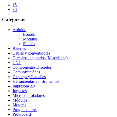
15
30
Categorias
Arduino
Boards
Módulos
Shields
Baterías
Cables y convertidores
Circuitos integrados (Miscelánea)
CNC
Componentes Discretos
Comunicaciónes
Displays y Pantallas
Herramientas e instrumentos
Impresora 3D
Juguetes
Microcontroladores
Módulos
Motores
Programadores
Protoboard