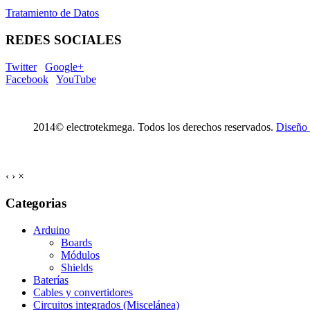
Tratamiento de Datos
REDES SOCIALES
Twitter
Google+
Facebook
YouTube
2014© electrotekmega. Todos los derechos reservados.
Diseño
‹
›
×
Categorias
Arduino
Boards
Módulos
Shields
Baterías
Cables y convertidores
Circuitos integrados (Miscelánea)