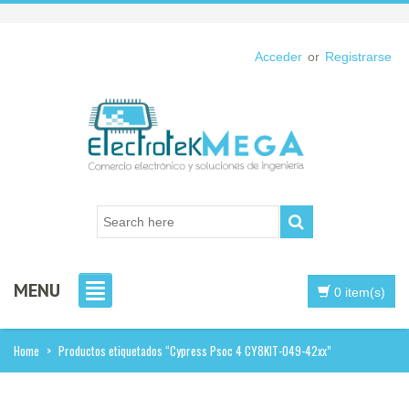
Acceder
or
Registrarse
MENU
0 item(s)
Home
>
Productos etiquetados “Cypress Psoc 4 CY8KIT-049-42xx”