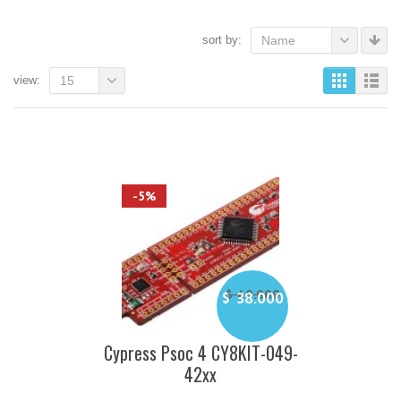
sort by:
Name
view:
15
-5%
$
40.000
$
38.000
El
El
precio
precio
original
Cypress Psoc 4 CY8KIT-049-
actual
era:
es:
42xx
$ 40.000.
$ 38.000.