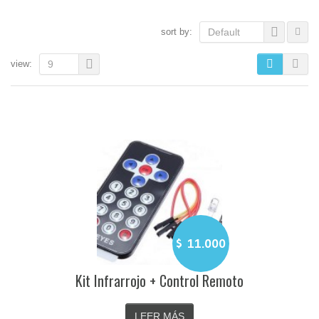
sort by:
Default
view:
9
$
11.000
Kit Infrarrojo + Control Remoto
LEER MÁS